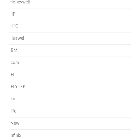
Honeywell
HP
HTC
Huawei
IBM
Icom
IEI
IFLYTEK
Iku
Ilife
iNew
Infinix