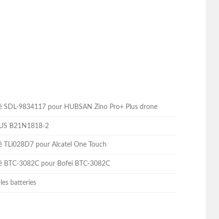
lité SDL-9834117 pour HUBSAN Zino Pro+ Plus drone
ASUS B21N1818-2
ité TLi028D7 pour Alcatel One Touch
lité BTC-3082C pour Bofei BTC-3082C
les batteries