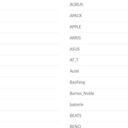
AORUS
APACK
APPLE
ARRIS
ASUS
AT_T
Autel
BaoFeng
Barnes_Noble
batterie
BEATS
BENQ