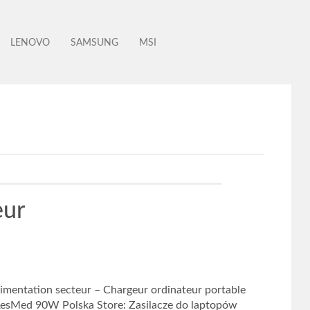
LENOVO
SAMSUNG
MSI
eur
mentation secteur – Chargeur ordinateur portable
ResMed 90W Polska Store: Zasilacze do laptopów