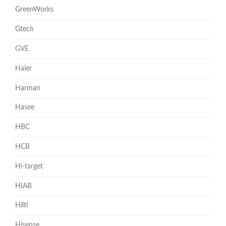
GreenWorks
Gtech
GVE
Haier
Harman
Hasee
HBC
HCB
Hi-target
HIAB
Hilti
Hisense