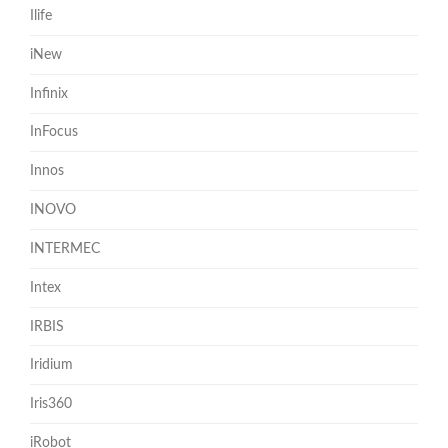
Ilife
iNew
Infinix
InFocus
Innos
INOVO
INTERMEC
Intex
IRBIS
Iridium
Iris360
iRobot