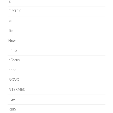
IEI
IFLYTEK
Iku
Ilife
iNew
Infinix
InFocus
Innos
INOVO
INTERMEC
Intex
IRBIS