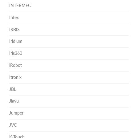
INTERMEC
Intex
IRBIS
Iridium
Iris360
iRobot
Itronix
JBL
Jiayu
Jumper
JVC
K-Touch