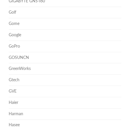
GIGABYTE GNS-I60
Golf
Gome
Google
GoPro
GOSUNCN
GreenWorks
Gtech
GVE
Haier
Harman
Hasee