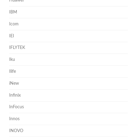
Huawei
IBM
Icom
IEI
IFLYTEK
Iku
Ilife
iNew
Infinix
InFocus
Innos
INOVO