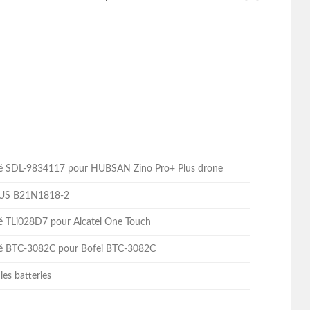
lité SDL-9834117 pour HUBSAN Zino Pro+ Plus drone
ASUS B21N1818-2
ité TLi028D7 pour Alcatel One Touch
lité BTC-3082C pour Bofei BTC-3082C
les batteries