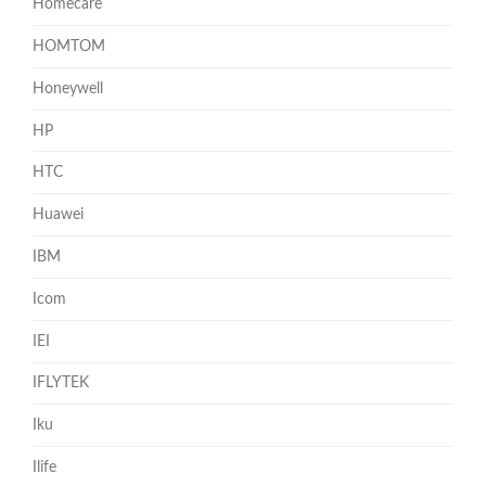
Homecare
HOMTOM
Honeywell
HP
HTC
Huawei
IBM
Icom
IEI
IFLYTEK
Iku
Ilife