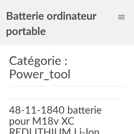
Batterie ordinateur
Toggl
navig
portable
Catégorie :
Power_tool
48-11-1840 batterie
pour M18v XC
REDLITHIUM Li-Ion