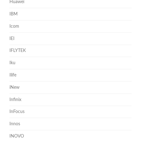
Huawei
IBM
Icom
IEI
IFLYTEK
Iku
Ilife
iNew
Infinix
InFocus
Innos
INOVO