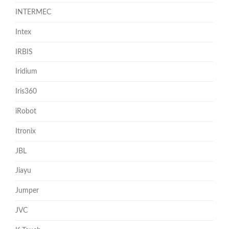
INTERMEC
Intex
IRBIS
Iridium
Iris360
iRobot
Itronix
JBL
Jiayu
Jumper
JVC