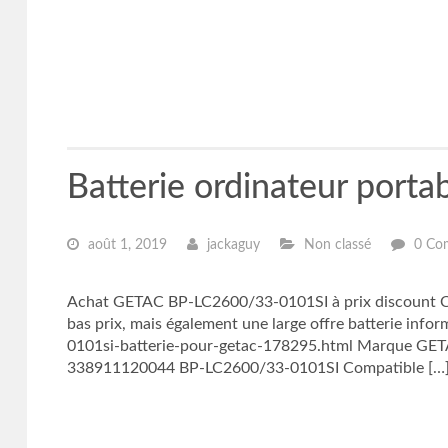
Batterie ordinateur por
août 1, 2019
jackaguy
Non classé
0 Co
Achat GETAC BP-LC2600/33-0101SI à prix discount Cap
bas prix, mais également une large offre batterie inf
0101si-batterie-pour-getac-178295.html Marque GETA
338911120044 BP-LC2600/33-0101SI Compatible […