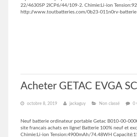
22/4630SP 2ICP6/44/109-2. Chimie:Li-ion Tension:
http://www.toutbatteries.com/0b23-011n0rv-batterie
Acheter GETAC EVGA SC1
octobre 8, 2019
jackaguy
Non classé
0
Neuf batterie ordinateur portable Getac B010-00-0000
site francais achats en ligne! Batterie 100% neuf et 
Chimie:Li-ion Tension:4900mAh/74.48WH Capacité:15