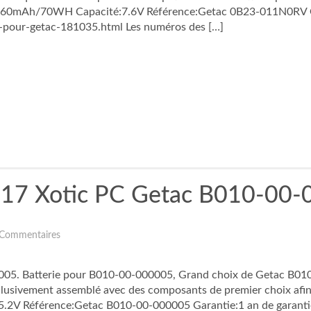
9260mAh/70WH Capacité:7.6V Référence:Getac 0B23-011N0RV Ga
-pour-getac-181035.html Les numéros des […]
7 Xotic PC Getac B010-00-0
 Commentaires
05. Batterie pour B010-00-000005, Grand choix de Getac B010-0
exclusivement assemblé avec des composants de premier choix afi
.2V Référence:Getac B010-00-000005 Garantie:1 an de garanti