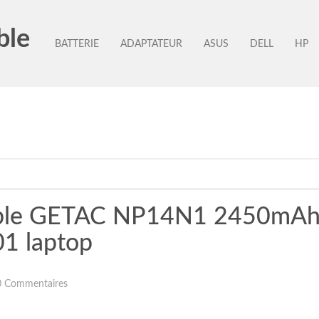
ble
BATTERIE
ADAPTATEUR
ASUS
DELL
HP
rtable GETAC NP14N1 2450m
1 laptop
0 Commentaires