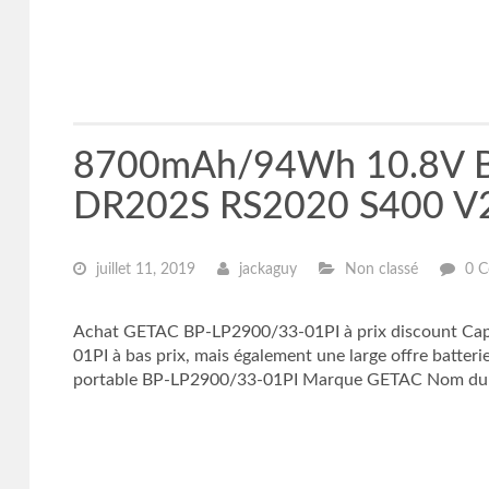
8700mAh/94Wh 10.8V Ba
DR202S RS2020 S400 V
juillet 11, 2019
jackaguy
Non classé
0 C
Achat GETAC BP-LP2900/33-01PI à prix discount Capac
01PI à bas prix, mais également une large offre batter
portable BP-LP2900/33-01PI Marque GETAC Nom du 