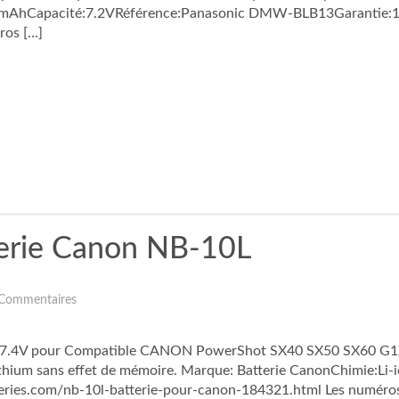
50mAhCapacité:7.2VRéférence:Panasonic DMW-BLB13Garantie:1 
ros […]
erie Canon NB-10L
Commentaires
 7.4V pour Compatible CANON PowerShot SX40 SX50 SX60 G1X G
lithium sans effet de mémoire. Marque: Batterie CanonChimie:
ries.com/nb-10l-batterie-pour-canon-184321.html Les numéros d