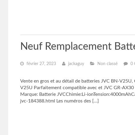
Neuf Remplacement Batt
février 27, 2023
jackaguy
Non classé
0 
Vente en gros et au détail de batteries JVC BN-V25U,
V25U Parfaitement compatible avec et JVC GR-AX30
Marque: Batterie JVCChimie:Li-ionTension:4000mAhCa
jvc-184388.html Les numéros des […]