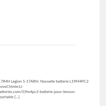
17IMH Legion 5-17ARH. Nouvelle batterie L19M4PC2
novoChimie:Li-
tteries.com/l19m4pc2-batterie-pour-lenovo-
portable […]