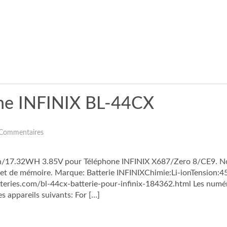
one INFINIX BL-44CX
Commentaires
17.32WH 3.85V pour Téléphone INFINIX X687/Zero 8/CE9. Nouv
 effet de mémoire. Marque: Batterie INFINIXChimie:Li-ionTens
eries.com/bl-44cx-batterie-pour-infinix-184362.html Les numéro
 appareils suivants: For […]