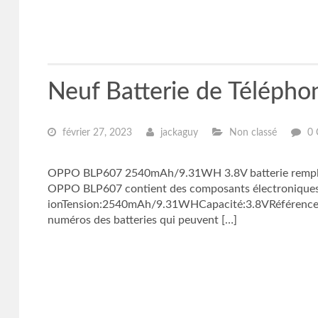
Neuf Batterie de Télép
février 27, 2023
jackaguy
Non classé
0 
OPPO BLP607 2540mAh/9.31WH 3.8V batterie remplace
OPPO BLP607 contient des composants électroniques av
ionTension:2540mAh/9.31WHCapacité:3.8VRéférence:O
numéros des batteries qui peuvent […]