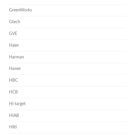
GreenWorks
Gtech
GVE
Haier
Harman
Hasee
HBC
HCB
Hi-target
HIAB
Hilti