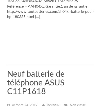
Tension:5400mAh/41.58Wh Capacité:7.7V
Référence:HP AH04XL Garantie:1 an de garantie
http://www.toutbatteries.com/ah04xl-batterie-pour-
hp-180335.html […]
Neuf batterie de
téléphone ASUS
C11P1618
octobre 24, 2019
jackaguy
Non classé