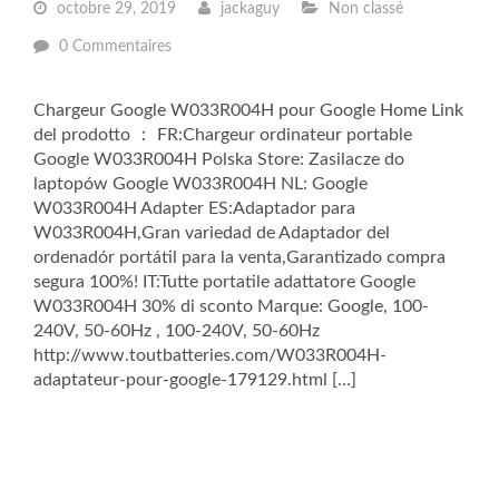
octobre 29, 2019
jackaguy
Non classé
0 Commentaires
Chargeur Google W033R004H pour Google Home Link
del prodotto ： FR:Chargeur ordinateur portable
Google W033R004H Polska Store: Zasilacze do
laptopów Google W033R004H NL: Google
W033R004H Adapter ES:Adaptador para
W033R004H,Gran variedad de Adaptador del
ordenadór portátil para la venta,Garantizado compra
segura 100%! IT:Tutte portatile adattatore Google
W033R004H 30% di sconto Marque: Google, 100-
240V, 50-60Hz , 100-240V, 50-60Hz
http://www.toutbatteries.com/W033R004H-
adaptateur-pour-google-179129.html […]