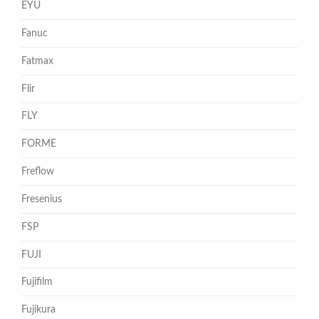
EYU
Fanuc
Fatmax
Flir
FLY
FORME
Freflow
Fresenius
FSP
FUJI
Fujifilm
Fujikura