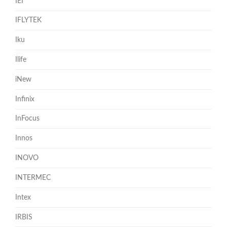
IEI
IFLYTEK
Iku
Ilife
iNew
Infinix
InFocus
Innos
INOVO
INTERMEC
Intex
IRBIS