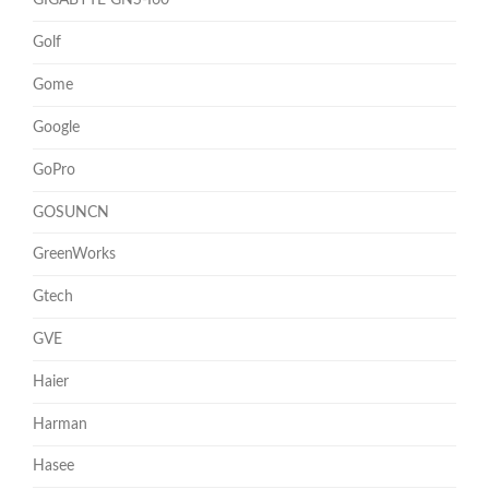
GIGABYTE GNS-I60
Golf
Gome
Google
GoPro
GOSUNCN
GreenWorks
Gtech
GVE
Haier
Harman
Hasee