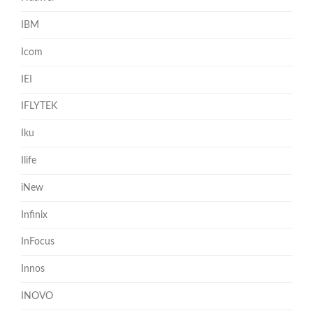
IBM
Icom
IEI
IFLYTEK
Iku
Ilife
iNew
Infinix
InFocus
Innos
INOVO