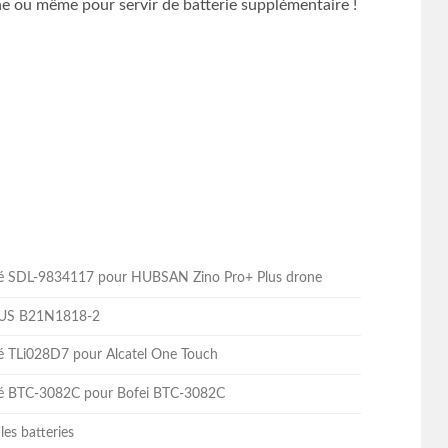
e ou même pour servir de batterie supplémentaire !
lité SDL-9834117 pour HUBSAN Zino Pro+ Plus drone
ASUS B21N1818-2
ité TLi028D7 pour Alcatel One Touch
lité BTC-3082C pour Bofei BTC-3082C
les batteries