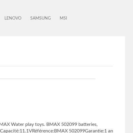
LENOVO
SAMSUNG
MSI
BMAX Water play toys. BMAX 502099 batteries,
mAhCapacité:11.1VRéférence:BMAX 502099Garantie:1 an