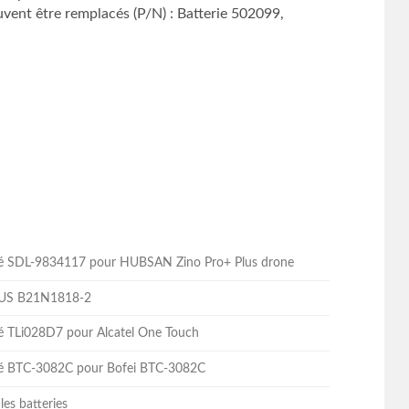
ent être remplacés (P/N) : Batterie 502099,
lité SDL-9834117 pour HUBSAN Zino Pro+ Plus drone
ASUS B21N1818-2
ité TLi028D7 pour Alcatel One Touch
lité BTC-3082C pour Bofei BTC-3082C
les batteries