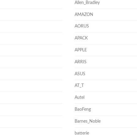
Allen_Bradley
AMAZON
AORUS
APACK
APPLE
ARRIS
ASUS
AT_T
Autel
BaoFeng
Barnes_Noble
batterie