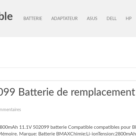
ble
BATTERIE
ADAPTATEUR
ASUS
DELL
HP
99 Batterie de remplacement
mmentaires
 2800mAh 11.1V 502099 batterie Compatible compatibles pour 
et Mémoire. Marque: Batterie BMAXChimie:Li-ionTension:2800