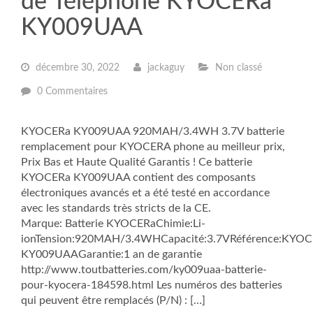
de Téléphone KYOCERa
KY009UAA
décembre 30, 2022
jackaguy
Non classé
0 Commentaires
KYOCERa KY009UAA 920MAH/3.4WH 3.7V batterie
remplacement pour KYOCERA phone au meilleur prix,
Prix Bas et Haute Qualité Garantis ! Ce batterie
KYOCERa KY009UAA contient des composants
électroniques avancés et a été testé en accordance
avec les standards très stricts de la CE.
Marque: Batterie KYOCERaChimie:Li-
ionTension:920MAH/3.4WHCapacité:3.7VRéférence:KYO
KY009UAAGarantie:1 an de garantie
http://www.toutbatteries.com/ky009uaa-batterie-
pour-kyocera-184598.html Les numéros des batteries
qui peuvent être remplacés (P/N) : […]