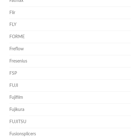
Fatmax
Flir
FLY
FORME
Freflow
Fresenius
FSP
FUJI
Fujifilm
Fujikura
FUJITSU
Fusionsplicers