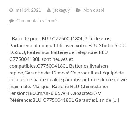
mai 14, 2021
jackaguy
Non classé
sur
Commentaires fermés
C775004180L
Batterie
de
Batterie pour BLU C775004180L,Prix de gros,
Téléphone
Parfaitement compatible avec votre BLU Studio 5.0 C
pour
BLU
D536U,Toutes nos Batterie de Téléphone BLU
Studio
C775004180L sont neuves et
5.0
C
compatibles.C775004180L Batteries livraison
D536U
rapide,Garantie de 12 mois! Ce produit est équipé de
cellules de haute qualité garantissant une durée de vie
maximale. Marque: Batterie BLU Chimie:Li-ion
Tension:1800mAh/6.66WH Capacité:3.7V
Référence:BLU C775004180L Garantie:1 an de […]