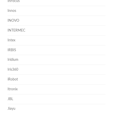
InFocus
Innos
INOVO
INTERMEC
Intex
IRBIS
Iridium
Iris360
iRobot
Itronix
JBL
Jiayu