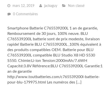
mars 12, 2019
jackaguy
Non classé
0 Commentaires
Smartphone Batterie C765539200L 1 an de garantie,
Remboursement de 30 jours, 100% neuve. BLU
C765539200L batterie sont de prix modeste, livraison
rapide! Batterie BLU C765539200L ,100% équivalent à
des produits compatibles OEM. Batterie pour BLU
C765539200L compatible BLU Studio X8 HD S530
S550. Chimie:Li-ion Tension:2000mAh/7.6WH
Capacité:3.8V Référence:BLU C765539200L Garantie:1
an de garantie
http://www.toutbatteries.com/c765539200l-batterie-
pour-blu-179975.html Les numéros des […]