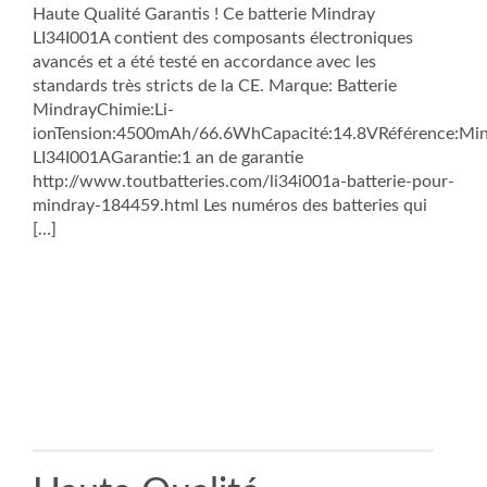
Haute Qualité Garantis ! Ce batterie Mindray
LI34I001A contient des composants électroniques
avancés et a été testé en accordance avec les
standards très stricts de la CE. Marque: Batterie
MindrayChimie:Li-
ionTension:4500mAh/66.6WhCapacité:14.8VRéférence:Mi
LI34I001AGarantie:1 an de garantie
http://www.toutbatteries.com/li34i001a-batterie-pour-
mindray-184459.html Les numéros des batteries qui
[…]