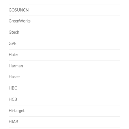
GOSUNCN
GreenWorks
Gtech
GVE
Haier
Harman
Hasee
HBC
HCB
Hi-target
HIAB