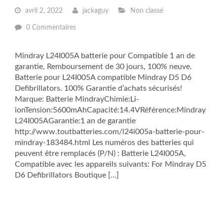
avril 2, 2022
jackaguy
Non classé
0 Commentaires
Mindray L24I005A batterie pour Compatible 1 an de
garantie, Remboursement de 30 jours, 100% neuve.
Batterie pour L24I005A compatible Mindray D5 D6
Defibrillators. 100% Garantie d’achats sécurisés!
Marque: Batterie MindrayChimie:Li-
ionTension:5600mAhCapacité:14.4VRéférence:Mindray
L24I005AGarantie:1 an de garantie
http://www.toutbatteries.com/l24i005a-batterie-pour-
mindray-183484.html Les numéros des batteries qui
peuvent être remplacés (P/N) : Batterie L24I005A,
Compatible avec les appareils suivants: For Mindray D5
D6 Defibrillators Boutique […]