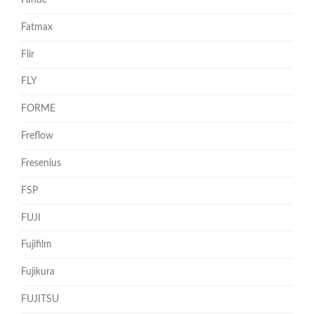
Fanuc
Fatmax
Flir
FLY
FORME
Freflow
Fresenius
FSP
FUJI
Fujifilm
Fujikura
FUJITSU