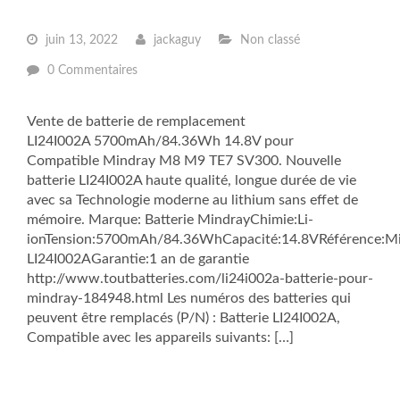
juin 13, 2022
jackaguy
Non classé
0 Commentaires
Vente de batterie de remplacement
LI24I002A 5700mAh/84.36Wh 14.8V pour
Compatible Mindray M8 M9 TE7 SV300. Nouvelle
batterie LI24I002A haute qualité, longue durée de vie
avec sa Technologie moderne au lithium sans effet de
mémoire. Marque: Batterie MindrayChimie:Li-
ionTension:5700mAh/84.36WhCapacité:14.8VRéférence:M
LI24I002AGarantie:1 an de garantie
http://www.toutbatteries.com/li24i002a-batterie-pour-
mindray-184948.html Les numéros des batteries qui
peuvent être remplacés (P/N) : Batterie LI24I002A,
Compatible avec les appareils suivants: […]