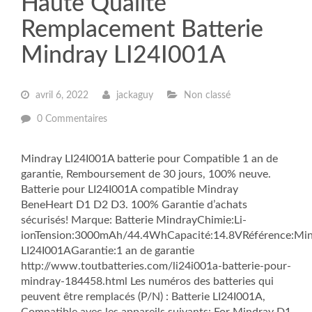
Haute Qualité
Remplacement Batterie
Mindray LI24I001A
avril 6, 2022
jackaguy
Non classé
0 Commentaires
Mindray LI24I001A batterie pour Compatible 1 an de
garantie, Remboursement de 30 jours, 100% neuve.
Batterie pour LI24I001A compatible Mindray
BeneHeart D1 D2 D3. 100% Garantie d’achats
sécurisés! Marque: Batterie MindrayChimie:Li-
ionTension:3000mAh/44.4WhCapacité:14.8VRéférence:Mi
LI24I001AGarantie:1 an de garantie
http://www.toutbatteries.com/li24i001a-batterie-pour-
mindray-184458.html Les numéros des batteries qui
peuvent être remplacés (P/N) : Batterie LI24I001A,