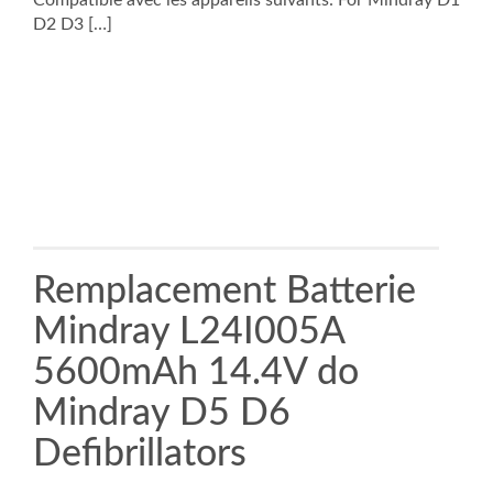
Compatible avec les appareils suivants: For Mindray D1
D2 D3 […]
Remplacement Batterie
Mindray L24I005A
5600mAh 14.4V do
Mindray D5 D6
Defibrillators