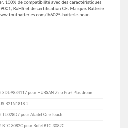
 100% de compatibilité avec des caractéristiques
SO9001, RoHS et de certification CE. Marque: Batterie
ww.toutbatteries.com/lb6025-batterie-pour-
lité SDL-9834117 pour HUBSAN Zino Pro+ Plus drone
ASUS B21N1818-2
ité TLi028D7 pour Alcatel One Touch
lité BTC-3082C pour Bofei BTC-3082C