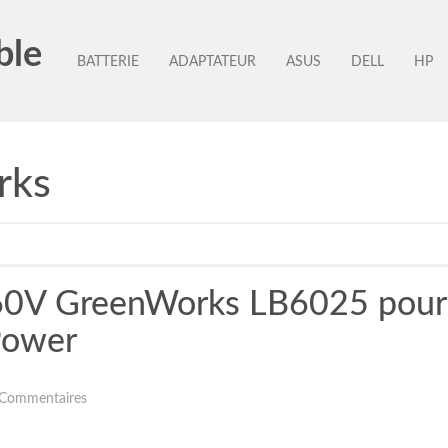
ble
BATTERIE
ADAPTATEUR
ASUS
DELL
HP
rks
h 60V GreenWorks LB6025 pou
Power
 Commentaires