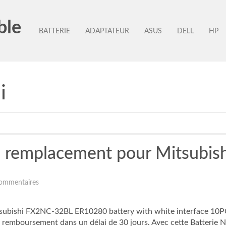
ble
BATTERIE
ADAPTATEUR
ASUS
DELL
HP
i
e remplacement pour Mitsubi
ommentaires
subishi FX2NC-32BL ER10280 battery with white interface 10
an, remboursement dans un délai de 30 jours. Avec cette Batteri