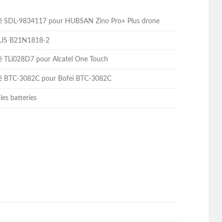
lité SDL-9834117 pour HUBSAN Zino Pro+ Plus drone
ASUS B21N1818-2
ité TLi028D7 pour Alcatel One Touch
lité BTC-3082C pour Bofei BTC-3082C
les batteries