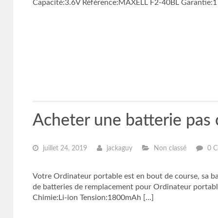
Capacité:3.6V Référence:MAXELL F2-40BL Garantie:1 a
Acheter une batterie pa
juillet 24, 2019
jackaguy
Non classé
0 C
Votre Ordinateur portable est en bout de course, sa b
de batteries de remplacement pour Ordinateur portabl
Chimie:Li-ion Tension:1800mAh […]