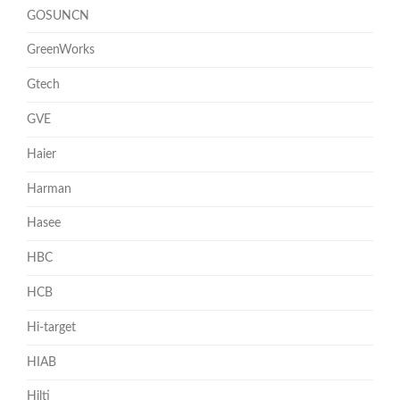
GOSUNCN
GreenWorks
Gtech
GVE
Haier
Harman
Hasee
HBC
HCB
Hi-target
HIAB
Hilti