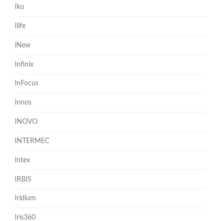
Iku
Ilife
iNew
Infinix
InFocus
Innos
INOVO
INTERMEC
Intex
IRBIS
Iridium
Iris360