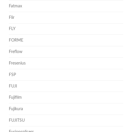
Fatmax
Flir
FLY
FORME
Freflow
Fresenius
FSP
FUJI
Fujifilm
Fujikura
FUJITSU
Fusionsplicers