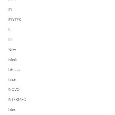
Icom
IEI
IFLYTEK
Iku
Ilife
iNew
Infinix
InFocus
Innos
INOVO
INTERMEC
Intex