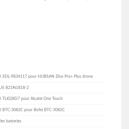
lité SDL-9834117 pour HUBSAN Zino Pro+ Plus drone
ASUS B21N1818-2
ité TLi028D7 pour Alcatel One Touch
lité BTC-3082C pour Bofei BTC-3082C
les batteries