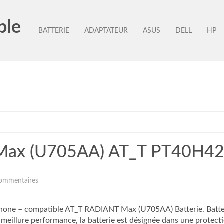
ble
BATTERIE
ADAPTATEUR
ASUS
DELL
HP
Max (U705AA) AT_T PT40H426
ommentaires
one – compatible AT_T RADIANT Max (U705AA) Batterie. Batte
meillure performance, la batterie est désignée dans une protectio