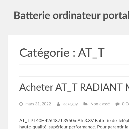
Batterie ordinateur porta
Catégorie :
AT_T
Acheter AT_T RADIANT 
mars 31, 2022
jackaguy
Non classé
0 C
AT_T PT40H426487J 3950mAh 3.8V Batterie de Téléph
haute-qualité, supérieur performance. Pour garantir la 