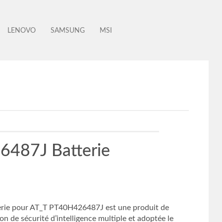
LENOVO
SAMSUNG
MSI
487J Batterie
rie pour AT_T PT40H426487J est une produit de
n de sécurité d’intelligence multiple et adoptée le