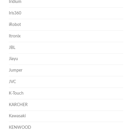
Iridium
Iris360
iRobot
Itronix
JBL
Jiayu
Jumper
JVC
K-Touch
KARCHER
Kawasaki
KENWOOD