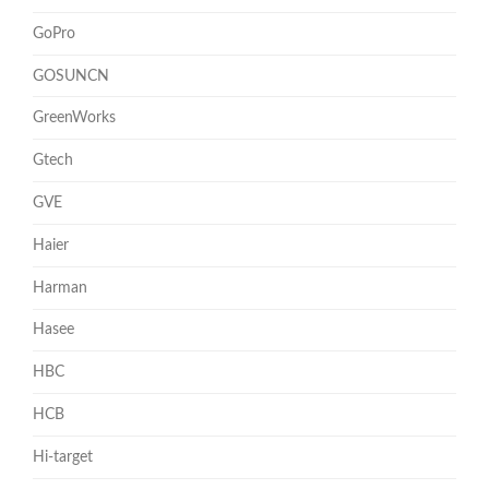
GoPro
GOSUNCN
GreenWorks
Gtech
GVE
Haier
Harman
Hasee
HBC
HCB
Hi-target