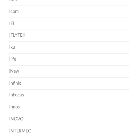
Icom
IEI
IFLYTEK
Iku
Ilife
iNew
Infinix
InFocus
Innos
INOVO
INTERMEC