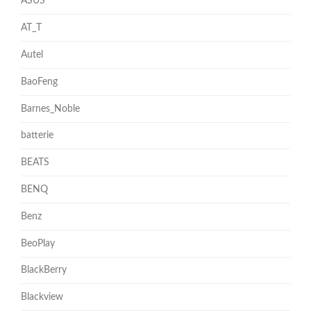
ASUS
AT_T
Autel
BaoFeng
Barnes_Noble
batterie
BEATS
BENQ
Benz
BeoPlay
BlackBerry
Blackview