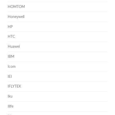
HOMTOM
Honeywell
HP
HTC
Huawei
IBM
Icom
IEI
IFLYTEK
Iku
Ilife