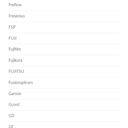
Freflow
Fresenius
FSP
FUJI
Fujifilm
Fujikura
FUJITSU
Fusionsplicers
Garmin
Gcord
GD
GE