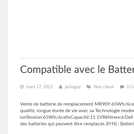
Compatible avec le Batte
mars 17, 2022
jackaguy
Non classé
0 C
Vente de batterie de remplacement MR90Y 65Wh/6cells
qualité, longue durée de vie avec sa Technologie moder
ionTension:65Wh/6cellsCapacité:11.1VRéférence:Dell
des batteries qui peuvent être remplacés (P/N) : Batt