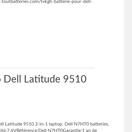
outbatteries.com/tvkgh-batterie-pour-dell-
 Dell Latitude 9510
l Latitude 9510 2-in-1 laptop. Dell N7HT0 batteries,
cité:7.6VRéférence:Dell N7HT0Garantie:1 an de