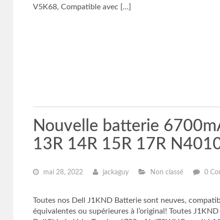
V5K68, Compatible avec […]
Nouvelle batterie 6700
13R 14R 15R 17R N401
mai 28, 2022
jackaguy
Non classé
0 Co
Toutes nos Dell J1KND Batterie sont neuves, compati
équivalentes ou supérieures à l’original! Toutes J1KND 