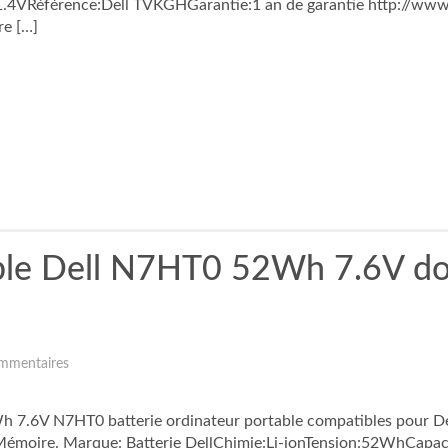
4VRéférence:Dell TVKGHGarantie:1 an de garantie http://www.t
re […]
able Dell N7HT0 52Wh 7.6V do
mmentaires
h 7.6V N7HT0 batterie ordinateur portable compatibles pour Del
t Mémoire. Marque: Batterie DellChimie:Li-ionTension:52WhCapa