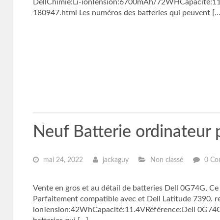
DellChimie:Li-ionTension:6700mAh/72WHCapacité:11.1
180947.html Les numéros des batteries qui peuvent […
Neuf Batterie ordinateur
mai 24, 2022
jackaguy
Non classé
0 Co
Vente en gros et au détail de batteries Dell 0G74G, Ce
Parfaitement compatible avec et Dell Latitude 7390. r
ionTension:42WhCapacité:11.4VRéférence:Dell 0G74GG