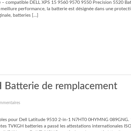
– compatible DELL XPS 15 9560 9570 9550 Precision 5520 Batt
meillure performance, la batterie est désignée dans une protectio
inale, batteries […]
H Batterie de remplacement
mmentaires
ibles pour Dell Latitude 9510 2-in-1 N7HT0 0HYMNG 089GNG. 10
outes TVKGH batteries a passé les attestations internationales I