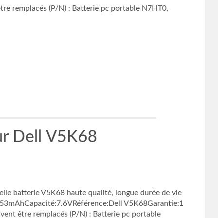
re remplacés (P/N) : Batterie pc portable N7HT0,
r Dell V5K68
e batterie V5K68 haute qualité, longue durée de vie
/6053mAhCapacité:7.6VRéférence:Dell V5K68Garantie:1
ent être remplacés (P/N) : Batterie pc portable