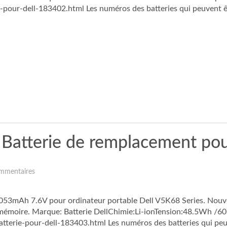
-pour-dell-183402.html Les numéros des batteries qui peuvent êt
atterie de remplacement pou
mmentaires
3mAh 7.6V pour ordinateur portable Dell V5K68 Series. Nouvell
e mémoire. Marque: Batterie DellChimie:Li-ionTension:48.5Wh 
terie-pour-dell-183403.html Les numéros des batteries qui peuv