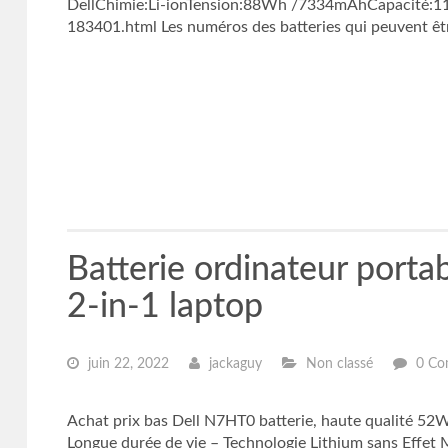
DellChimie:Li-ionTension:88Wh /7334mAhCapacité:11.
183401.html Les numéros des batteries qui peuvent êt
Batterie ordinateur port
2-in-1 laptop
juin 22, 2022
jackaguy
Non classé
0 Co
Achat prix bas Dell N7HT0 batterie, haute qualité 52W
Longue durée de vie – Technologie Lithium sans Effe