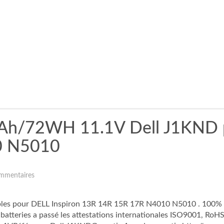
mAh/72WH 11.1V Dell J1KND p
0 N5010
mmentaires
bles pour DELL Inspiron 13R 14R 15R 17R N4010 N5010 . 100% de
batteries a passé les attestations internationales ISO9001, RoHS