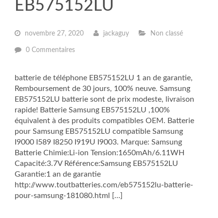
EB575152LU
novembre 27, 2020
jackaguy
Non classé
0 Commentaires
batterie de téléphone EB575152LU 1 an de garantie,
Remboursement de 30 jours, 100% neuve. Samsung
EB575152LU batterie sont de prix modeste, livraison
rapide! Batterie Samsung EB575152LU ,100%
équivalent à des produits compatibles OEM. Batterie
pour Samsung EB575152LU compatible Samsung
I9000 I589 I8250 I919U I9003. Marque: Samsung
Batterie Chimie:Li-ion Tension:1650mAh/6.11WH
Capacité:3.7V Référence:Samsung EB575152LU
Garantie:1 an de garantie
http://www.toutbatteries.com/eb575152lu-batterie-
pour-samsung-181080.html […]