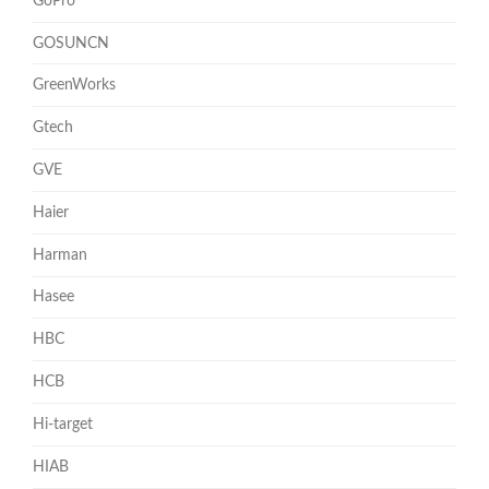
GoPro
GOSUNCN
GreenWorks
Gtech
GVE
Haier
Harman
Hasee
HBC
HCB
Hi-target
HIAB