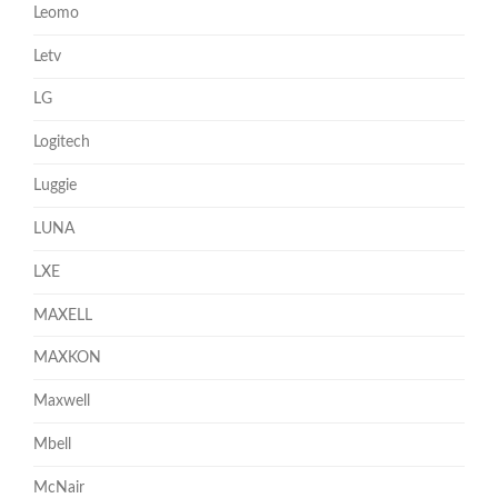
Leomo
Letv
LG
Logitech
Luggie
LUNA
LXE
MAXELL
MAXKON
Maxwell
Mbell
McNair