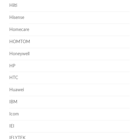
Hilti
Hisense
Homecare
HOMTOM
Honeywell
HP
HTC
Huawei
IBM
Icom
IEI
IFLYTEK