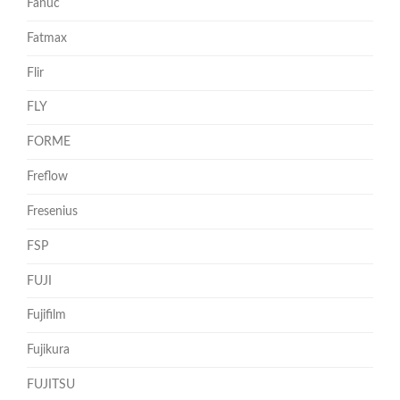
Fanuc
Fatmax
Flir
FLY
FORME
Freflow
Fresenius
FSP
FUJI
Fujifilm
Fujikura
FUJITSU