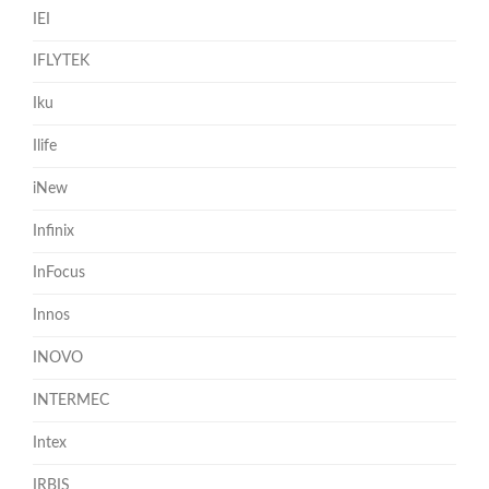
IEI
IFLYTEK
Iku
Ilife
iNew
Infinix
InFocus
Innos
INOVO
INTERMEC
Intex
IRBIS