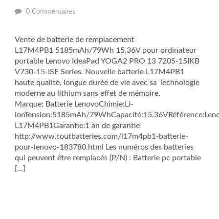
0 Commentaires
Vente de batterie de remplacement
L17M4PB1 5185mAh/79Wh 15.36V pour ordinateur
portable Lenovo IdeaPad YOGA2 PRO 13 720S-15IKB
V730-15-ISE Series. Nouvelle batterie L17M4PB1
haute qualité, longue durée de vie avec sa Technologie
moderne au lithium sans effet de mémoire.
Marque: Batterie LenovoChimie:Li-
ionTension:5185mAh/79WhCapacité:15.36VRéférence:Len
L17M4PB1Garantie:1 an de garantie
http://www.toutbatteries.com/l17m4pb1-batterie-
pour-lenovo-183780.html Les numéros des batteries
qui peuvent être remplacés (P/N) : Batterie pc portable
[…]