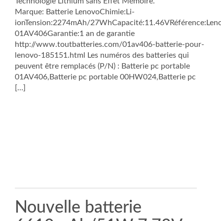
Technologie Lithium sans Effet Mémoire.
Marque: Batterie LenovoChimie:Li-
ionTension:2274mAh/27WhCapacité:11.46VRéférence:Len
01AV406Garantie:1 an de garantie
http://www.toutbatteries.com/01av406-batterie-pour-
lenovo-185151.html Les numéros des batteries qui
peuvent être remplacés (P/N) : Batterie pc portable
01AV406,Batterie pc portable 00HW024,Batterie pc
[…]
Nouvelle batterie