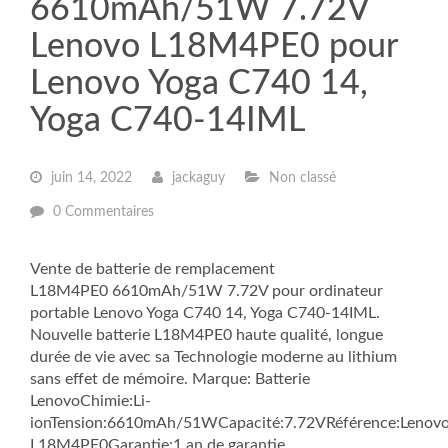
6610mAh/51W 7.72V
Lenovo L18M4PE0 pour
Lenovo Yoga C740 14,
Yoga C740-14IML
juin 14, 2022
jackaguy
Non classé
0 Commentaires
Vente de batterie de remplacement
L18M4PE0 6610mAh/51W 7.72V pour ordinateur
portable Lenovo Yoga C740 14, Yoga C740-14IML.
Nouvelle batterie L18M4PE0 haute qualité, longue
durée de vie avec sa Technologie moderne au lithium
sans effet de mémoire. Marque: Batterie
LenovoChimie:Li-
ionTension:6610mAh/51WCapacité:7.72VRéférence:Lenov
L18M4PE0Garantie:1 an de garantie