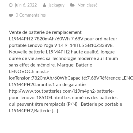
juin 6, 2022
jackaguy
Non classé
0 Commentaires
Vente de batterie de remplacement
L19M4PH2 7820mAh/60Wh 7.68V pour ordinateur
portable Lenovo Yoga 9 14 9i 14ITL5 SB10Z33898.
Nouvelle batterie L19M4PH2 haute qualité, longue
durée de vie avec sa Technologie moderne au lithium
sans effet de mémoire. Marque: Batterie
LENOVOChimie:Li-
ionTension:7820mAh/60WhCapacité:7.68VRéférence:LE
L19M4PH2Garantie:1 an de garantie
http://www.toutbatteries.com/l19m4ph2-batterie-
pour-lenovo-185104.html Les numéros des batteries
qui peuvent être remplacés (P/N) : Batterie pc portable
L19M4PH2,Batterie […]