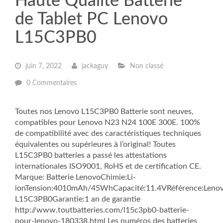
Haute Qualité Batterie
de Tablet PC Lenovo
L15C3PB0
juin 7, 2022
jackaguy
Non classé
0 Commentaires
Toutes nos Lenovo L15C3PB0 Batterie sont neuves,
compatibles pour Lenovo N23 N24 100E 300E. 100%
de compatibilité avec des caractéristiques techniques
équivalentes ou supérieures à l’original! Toutes
L15C3PB0 batteries a passé les attestations
internationales ISO9001, RoHS et de certification CE.
Marque: Batterie LenovoChimie:Li-
ionTension:4010mAh/45WhCapacité:11.4VRéférence:Leno
L15C3PB0Garantie:1 an de garantie
http://www.toutbatteries.com/l15c3pb0-batterie-
pour-lenovo-180338.html Les numéros des batteries