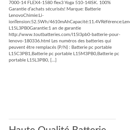
7000-14 FLEX4-1580 flex3 Yoga 510-14ISK. 100%
Garantie d’achats sécurisés! Marque: Batterie
LenovoChimie:Li-
ionTension:52.5Wh/4610mAhCapacité:11.4VRéférence:Len
L15L3PB0Garantie:1 an de garantie
http://www.toutbatteries.com/l15l3pb0-batterie-pour-
lenovo-180336.html Les numéros des batteries qui
peuvent être remplacés (P/N) : Batterie pc portable
L15C3PB1,Batterie pc portable L15M3PB0,Batterie pc
portable L15L3PB0, […]