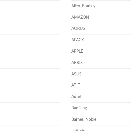
Allen_Bradley
AMAZON
AORUS
APACK
APPLE
ARRIS
ASUS
AT_T
Autel
BaoFeng
Barnes_Noble
batterie