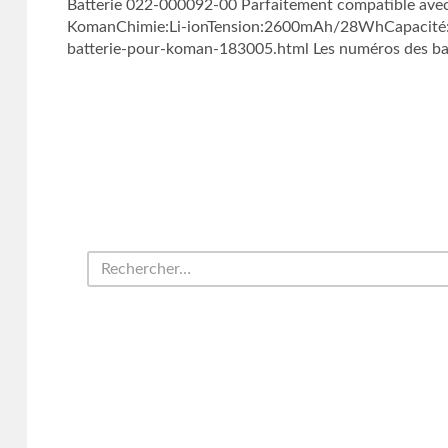
Batterie 022-000092-00 Parfaitement compatible avec
KomanChimie:Li-ionTension:2600mAh/28WhCapacité:1
batterie-pour-koman-183005.html Les numéros des batt