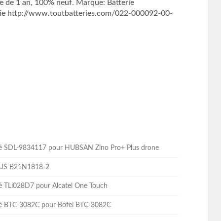
 de 1 an, 100% neuf. Marque: Batterie
e http://www.toutbatteries.com/022-000092-00-
lité SDL-9834117 pour HUBSAN Zino Pro+ Plus drone
ASUS B21N1818-2
ité TLi028D7 pour Alcatel One Touch
lité BTC-3082C pour Bofei BTC-3082C