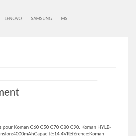
LENOVO
SAMSUNG
MSI
ment
bles pour Koman C60 C50 C70 C80 C90. Koman HYLB-
onTension:4000mAhCapacité:14.4VRéférence:Koman