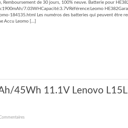
ie, Remboursement de 30 jours, 100% neuve. Batterie pour HE
sion:1900mAh/7.03WHCapacité:3.7VRéférence:Leomo HE382Garant
mo-184135.html Les numéros des batteries qui peuvent être rem
ne Accu Leomo […]
mAh/45Wh 11.1V Lenovo L15
Commentaires