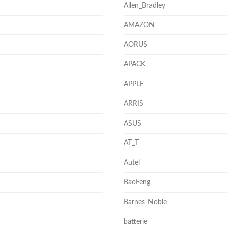
Allen_Bradley
AMAZON
AORUS
APACK
APPLE
ARRIS
ASUS
AT_T
Autel
BaoFeng
Barnes_Noble
batterie