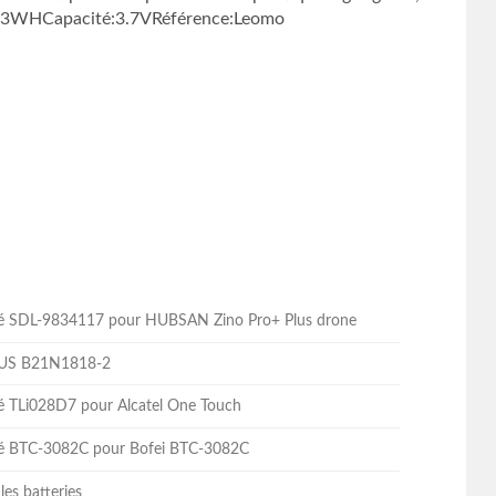
/7.03WHCapacité:3.7VRéférence:Leomo
lité SDL-9834117 pour HUBSAN Zino Pro+ Plus drone
ASUS B21N1818-2
ité TLi028D7 pour Alcatel One Touch
lité BTC-3082C pour Bofei BTC-3082C
les batteries