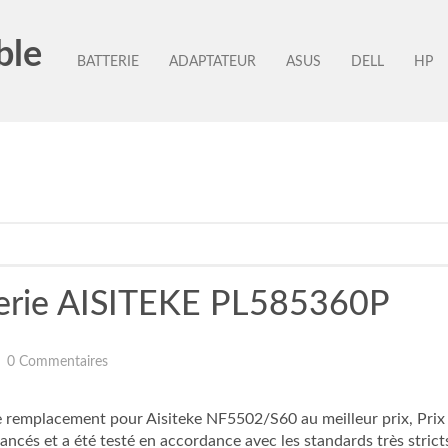
ble
BATTERIE
ADAPTATEUR
ASUS
DELL
HP
erie AISITEKE PL585360P
0 Commentaires
placement pour Aisiteke NF5502/S60 au meilleur prix, Prix Ba
és et a été testé en accordance avec les standards très strict