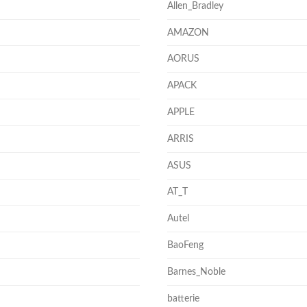
Allen_Bradley
AMAZON
AORUS
APACK
APPLE
ARRIS
ASUS
AT_T
Autel
BaoFeng
Barnes_Noble
batterie