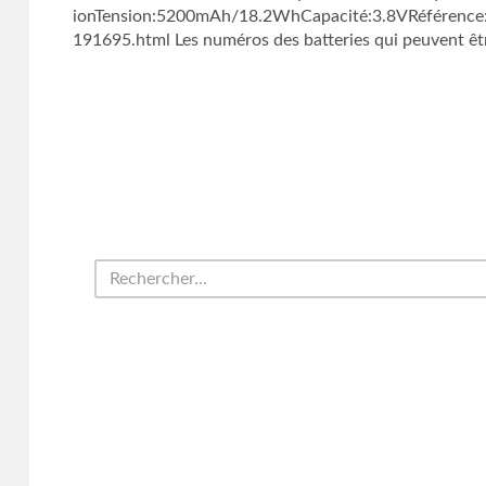
ionTension:5200mAh/18.2WhCapacité:3.8VRéférence:A
191695.html Les numéros des batteries qui peuvent êtr