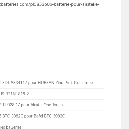
atteries.com/pl585360p-batterie-pour-aisiteke-
lité SDL-9834117 pour HUBSAN Zino Pro+ Plus drone
ASUS B21N1818-2
ité TLi028D7 pour Alcatel One Touch
lité BTC-3082C pour Bofei BTC-3082C
les batteries