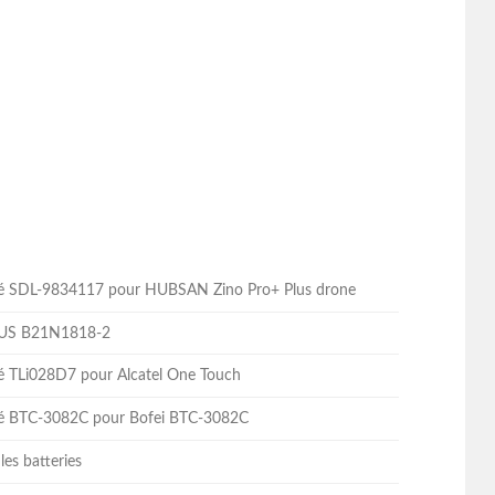
lité SDL-9834117 pour HUBSAN Zino Pro+ Plus drone
ASUS B21N1818-2
ité TLi028D7 pour Alcatel One Touch
lité BTC-3082C pour Bofei BTC-3082C
les batteries