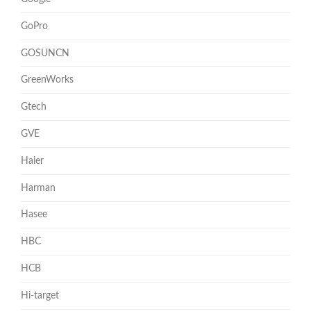
GoPro
GOSUNCN
GreenWorks
Gtech
GVE
Haier
Harman
Hasee
HBC
HCB
Hi-target