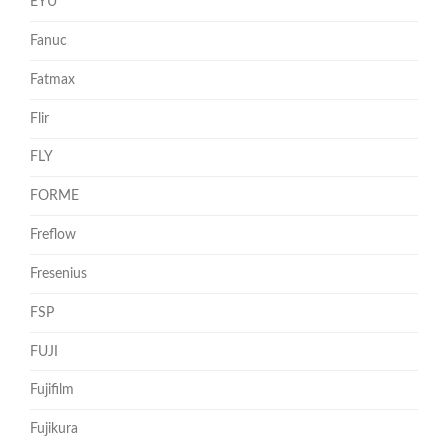
EYU
Fanuc
Fatmax
Flir
FLY
FORME
Freflow
Fresenius
FSP
FUJI
Fujifilm
Fujikura