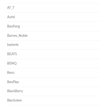
AT_T
Autel
BaoFeng
Barnes_Noble
batterie
BEATS
BENQ
Benz
BeoPlay
BlackBerry
Blackview