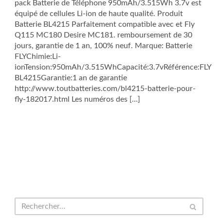
pack Batterie de Téléphone 950mAh/3.515Wh 3.7v est
équipé de cellules Li-ion de haute qualité. Produit
Batterie BL4215 Parfaitement compatible avec et Fly
Q115 MC180 Desire MC181. remboursement de 30
jours, garantie de 1 an, 100% neuf. Marque: Batterie
FLYChimie:Li-
ionTension:950mAh/3.515WhCapacité:3.7vRéférence:FLY
BL4215Garantie:1 an de garantie
http://www.toutbatteries.com/bl4215-batterie-pour-
fly-182017.html Les numéros des […]