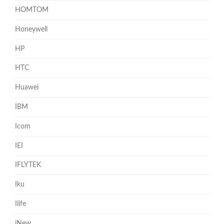
HOMTOM
Honeywell
HP
HTC
Huawei
IBM
Icom
IEI
IFLYTEK
Iku
Ilife
iNew