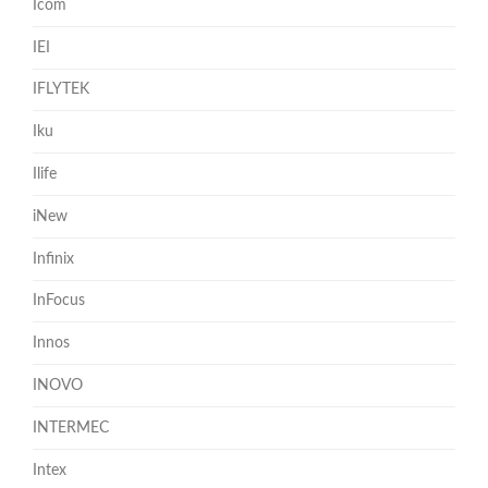
Icom
IEI
IFLYTEK
Iku
Ilife
iNew
Infinix
InFocus
Innos
INOVO
INTERMEC
Intex