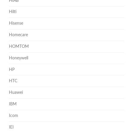
HIAB
Hilti
Hisense
Homecare
HOMTOM
Honeywell
HP
HTC
Huawei
IBM
Icom
IEI