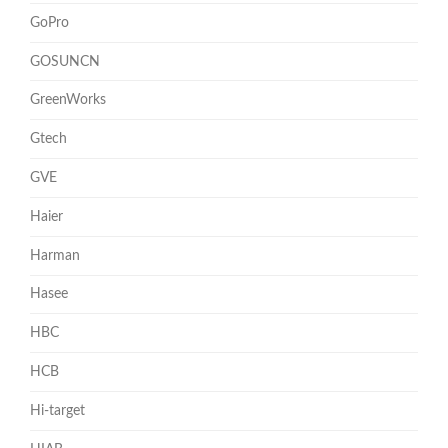
GoPro
GOSUNCN
GreenWorks
Gtech
GVE
Haier
Harman
Hasee
HBC
HCB
Hi-target