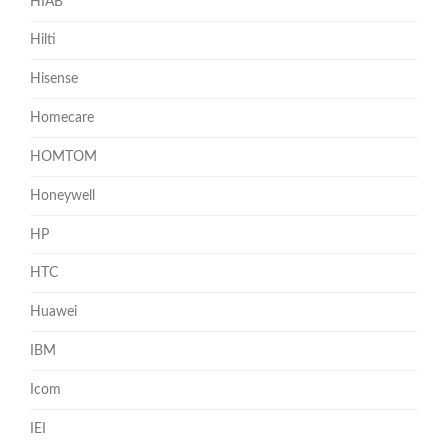
HIAB
Hilti
Hisense
Homecare
HOMTOM
Honeywell
HP
HTC
Huawei
IBM
Icom
IEI