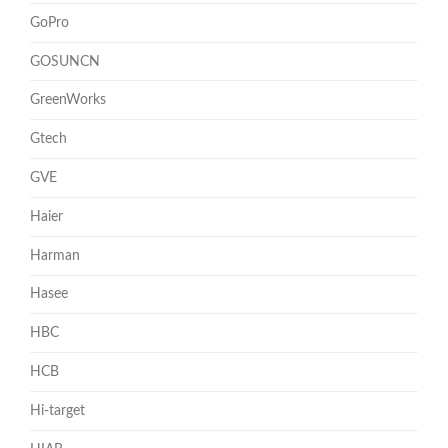
GoPro
GOSUNCN
GreenWorks
Gtech
GVE
Haier
Harman
Hasee
HBC
HCB
Hi-target