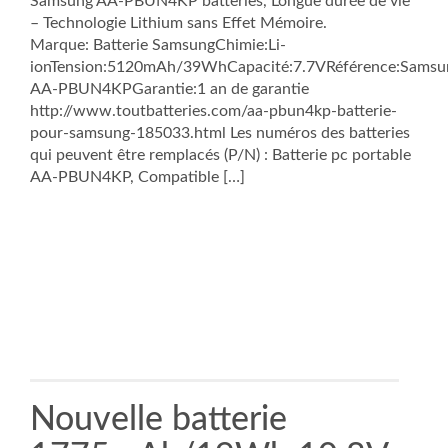
Samsung AA-PBUN4KP batteries, Longue durée de vie
– Technologie Lithium sans Effet Mémoire.
Marque: Batterie SamsungChimie:Li-
ionTension:5120mAh/39WhCapacité:7.7VRéférence:Samsu
AA-PBUN4KPGarantie:1 an de garantie
http://www.toutbatteries.com/aa-pbun4kp-batterie-
pour-samsung-185033.html Les numéros des batteries
qui peuvent être remplacés (P/N) : Batterie pc portable
AA-PBUN4KP, Compatible […]
Nouvelle batterie