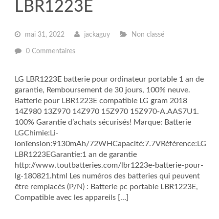
LBR1223E
mai 31, 2022
jackaguy
Non classé
0 Commentaires
LG LBR1223E batterie pour ordinateur portable 1 an de
garantie, Remboursement de 30 jours, 100% neuve.
Batterie pour LBR1223E compatible LG gram 2018
14Z980 13Z970 14Z970 15Z970 15Z970-A.AAS7U1.
100% Garantie d’achats sécurisés! Marque: Batterie
LGChimie:Li-
ionTension:9130mAh/72WHCapacité:7.7VRéférence:LG
LBR1223EGarantie:1 an de garantie
http://www.toutbatteries.com/lbr1223e-batterie-pour-
lg-180821.html Les numéros des batteries qui peuvent
être remplacés (P/N) : Batterie pc portable LBR1223E,
Compatible avec les appareils […]