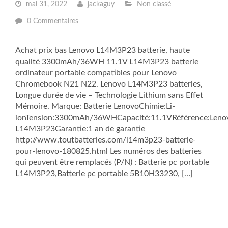
mai 31, 2022
jackaguy
Non classé
0 Commentaires
Achat prix bas Lenovo L14M3P23 batterie, haute
qualité 3300mAh/36WH 11.1V L14M3P23 batterie
ordinateur portable compatibles pour Lenovo
Chromebook N21 N22. Lenovo L14M3P23 batteries,
Longue durée de vie – Technologie Lithium sans Effet
Mémoire. Marque: Batterie LenovoChimie:Li-
ionTension:3300mAh/36WHCapacité:11.1VRéférence:Leno
L14M3P23Garantie:1 an de garantie
http://www.toutbatteries.com/l14m3p23-batterie-
pour-lenovo-180825.html Les numéros des batteries
qui peuvent être remplacés (P/N) : Batterie pc portable
L14M3P23,Batterie pc portable 5B10H33230, […]