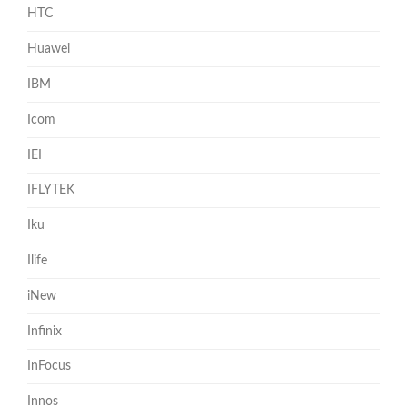
HTC
Huawei
IBM
Icom
IEI
IFLYTEK
Iku
Ilife
iNew
Infinix
InFocus
Innos