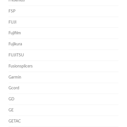
Fresenius
FSP
FUJI
Fujifilm
Fujikura
FUJITSU
Fusionsplicers
Garmin
Gcord
GD
GE
GETAC