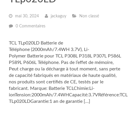
mai 30, 2024
jackaguy
Non classé
0 Commentaires
TCL TLp020LD Batterie de
Téléphone (2000mAh/7.4WH 3.7V), Li-
Polymer Batterie pour TCL P308L P318L P307L P586L
P589L P606L Téléphone. Pas de l’effet de mémoire,
Peut charge ou la décharge à tout moment, sans perte
de capacité fabriqués en matériaux de haute qualité,
nos produits sont certifiés de CE, testés par le
fabricant. Marque: Batterie TCLChimie:Li-
ionTension:2000mAh/7.4WHCapacité:3.7VRéférence:TCL
TLp020LDGarantie:1 an de garantie […]