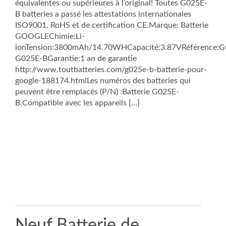
équivalentes ou supérieures à l’original! Toutes G025E-
B batteries a passé les attestations internationales
ISO9001, RoHS et de certification CE.Marque: Batterie
GOOGLEChimie:Li-
ionTension:3800mAh/14.70WHCapacité:3.87VRéférence
G025E-BGarantie:1 an de garantie
http://www.toutbatteries.com/g025e-b-batterie-pour-
google-188174.htmlLes numéros des batteries qui
peuvent être remplacés (P/N) :Batterie G025E-
B,Compatible avec les appareils […]
Neuf Batterie de