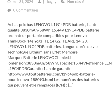
mai 31, 2024
jackaguy
Non classé
0 Commentaires
Achat prix bas LENOVO L19C4PDB batterie, haute
qualité 3830mAh/58Wh 15.44V L19C4PDB batterie
ordinateur portable compatibles pour Lenovo
ThinkBook 14s Yoga ITL 14 G2 ITL ARE 14 G3.
LENOVO L19C4PDB batteries, Longue durée de vie –
Technologie Lithium sans Effet Mémoire.
Marque: Batterie LENOVOChimie:Li-
ionTension:3830mAh/58WhCapacité:15.44VRéférence:L
L19C4PDBGarantie:1 an de garantie
http://www.toutbatteries.com/l19c4pdb-batterie-
pour-lenovo-188093.html Les numéros des batteries
qui peuvent être remplacés (P/N) : […]