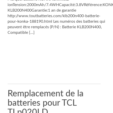
ionTension:2000mAh/7.4WHCapacité:3.8VRéférence:KON
KLB200N400Garantie:1 an de garantie
http://www.toutbatteries.com/klb200n400-batterie-
pour-konka-188190.html Les numéros des batteries qui
peuvent être remplacés (P/N) : Batterie KLB200N400,
Compatible […]
Remplacement de la
batteries pour TCL
TLp020LD