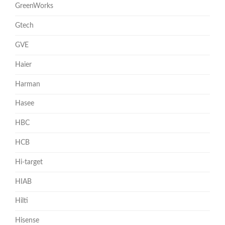
GreenWorks
Gtech
GVE
Haier
Harman
Hasee
HBC
HCB
Hi-target
HIAB
Hilti
Hisense