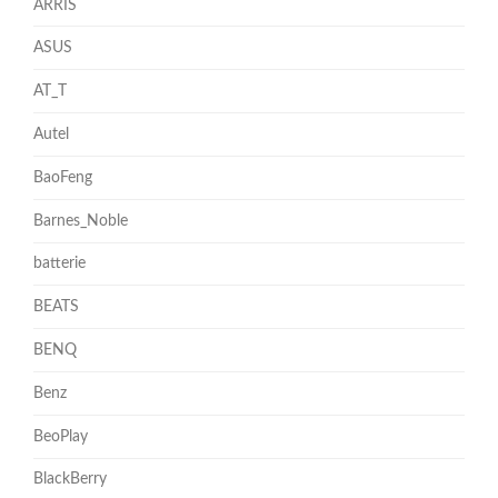
ARRIS
ASUS
AT_T
Autel
BaoFeng
Barnes_Noble
batterie
BEATS
BENQ
Benz
BeoPlay
BlackBerry