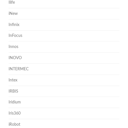
Ilife
iNew
Infinix
InFocus
Innos
INOVO
INTERMEC
Intex
IRBIS
Iridium
Iris360
iRobot