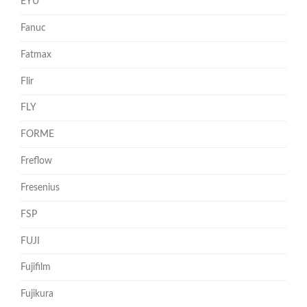
EYU
Fanuc
Fatmax
Flir
FLY
FORME
Freflow
Fresenius
FSP
FUJI
Fujifilm
Fujikura