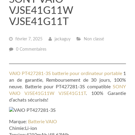
VJSE41G11W
VJSE41G11T
février 7, 2025
jackaguy
Non classé
0 Commentaires
VAIO PT427281-3S batterie pour ordinateur portable
1
an de garantie, Remboursement de 30 jours, 100%
neuve. Batterie pour PT427281-3S compatible
SONY
VAIO VJSE41G11W VJSE41G11T
. 100% Garantie
d’achats sécurisés!
Marque:
Batterie VAIO
Chimie:Li-ion
Tension:4210mAh/48.63Wh