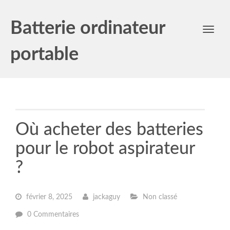
Batterie ordinateur
Toggl
navig
portable
Où acheter des batteries
pour le robot aspirateur
?
février 8, 2025
jackaguy
Non classé
0 Commentaires