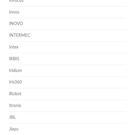
InFocus
Innos
INOVO
INTERMEC
Intex
IRBIS
Iridium
Iris360
iRobot
Itronix
JBL
Jiayu