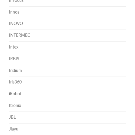
InFocus
Innos
INOVO
INTERMEC
Intex
IRBIS
Iridium
Iris360
iRobot
Itronix
JBL
Jiayu